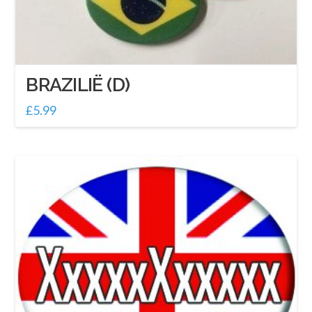
BRAZILIË (D)
£
5.99