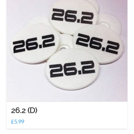
26.2 (D)
£
5.99