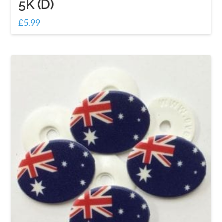
5K (D)
£
5.99