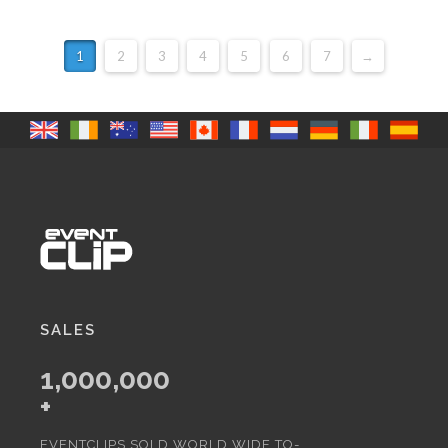
1
2
3
4
5
6
7
→
SALES
1,000,000
+
EVENTCLIPS SOLD WORLD WIDE TO-