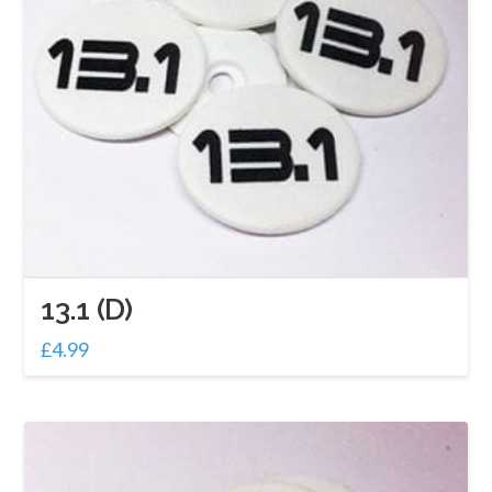
13.1 (D)
£
4.99