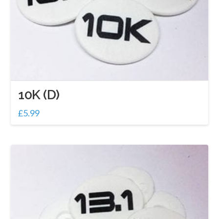
10K (D)
£
5.99