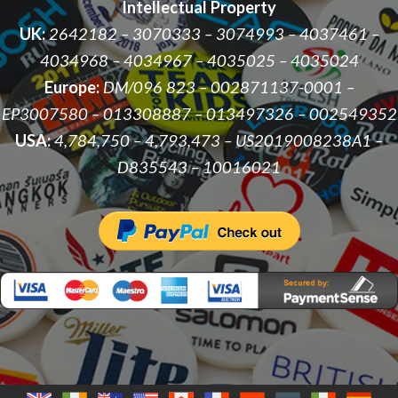
Intellectual Property
UK:
2642182 – 3070333 – 3074993 – 4037461 –
4034968 – 4034967 – 4035025 – 4035024
Europe:
DM/096 823 – 002871137-0001 –
EP3007580 – 013308887 – 013497326 – 002549352
USA:
4,784,750 – 4,793,473 – US2019008238A1 –
D835543 – 10016021