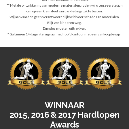
**
Met de ontwikkeling van moderne materialen, raden wij u ten zeerste aan
om op een klein deel van uw kledingstuk te testen.
Wij aanvaarden geen verantwoordelijkheid voor schade aan materialen.
Blijf van kinderen weg.
Dimples moeten uittrekken.
*
Ga binnen 14 dagen terug naar het hoofdkantoor met een aankoopbewijs.
WINNAAR
2015, 2016 & 2017 Hardlopen
Awards