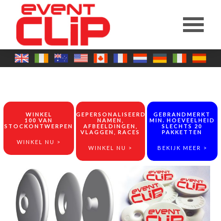
WINKEL
GEPERSONALISEERDE
GEBRANDMERKT
100 VAN
NAMEN,
MIN. HOEVEELHEID
STOCKONTWERPEN
AFBEELDINGEN,
SLECHTS 20
VLAGGEN, RACES
PAKKETTEN
WINKEL NU >
WINKEL NU >
BEKIJK MEER >