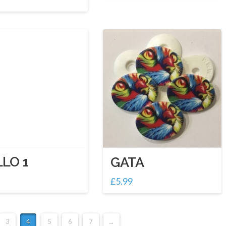
LO 1
GATA
£
5.99
3
4
5
6
7
→