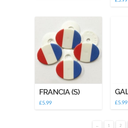
GAL
FRANCIA (S)
£
5.99
£
5.99
←
1
2