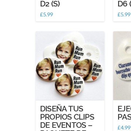
D2 (S)
D6 
£
5.99
£
5.99
DISEÑA TUS
EJ
PROPIOS CLIPS
PAS
DE EVENTOS –
£
4.99