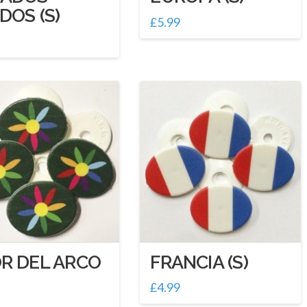
DOS (S)
£
5.99
R DEL ARCO
FRANCIA (S)
£
4.99