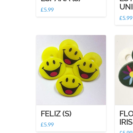
UNI
£
5.99
£
5.99
FELIZ (S)
FLO
IRIS
£
5.99
£
5.99