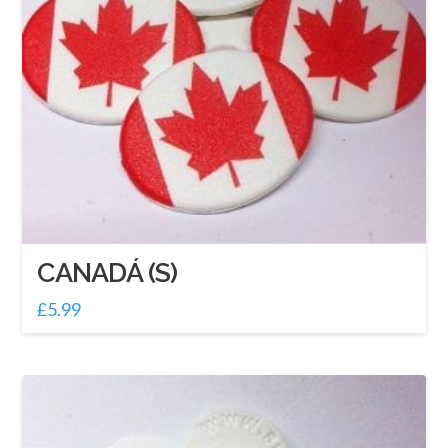
CANADÁ (S)
£
5.99