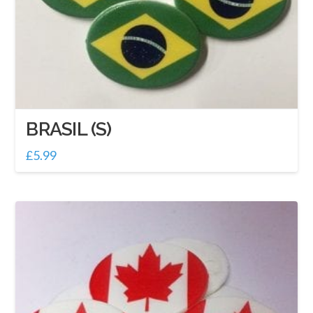
BRASIL (S)
£
5.99