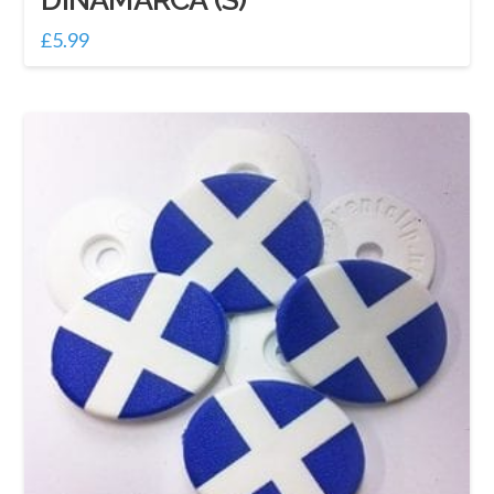
£
5.99