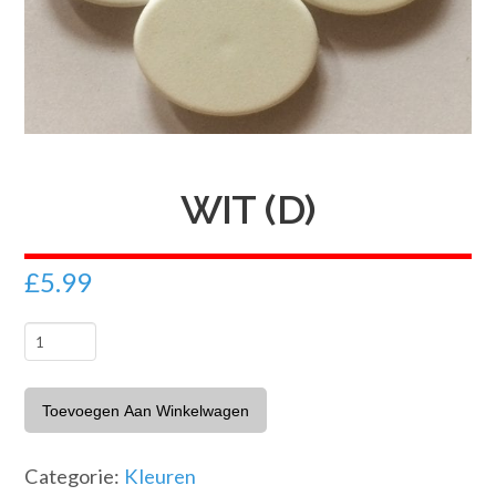
WIT (D)
£
5.99
Wit
(D)
aantal
Toevoegen Aan Winkelwagen
Categorie:
Kleuren