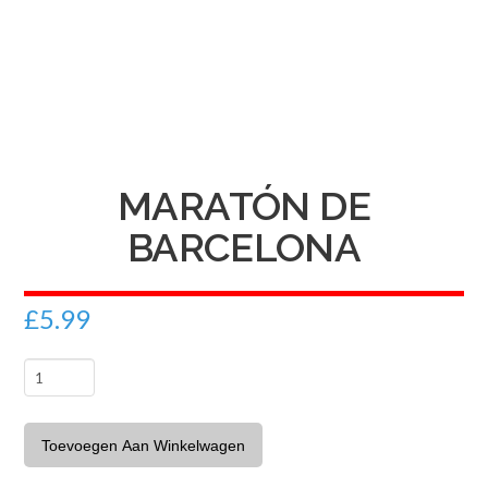
MARATÓN DE
BARCELONA
£
5.99
Maratón
de
Barcelona
Toevoegen Aan Winkelwagen
aantal