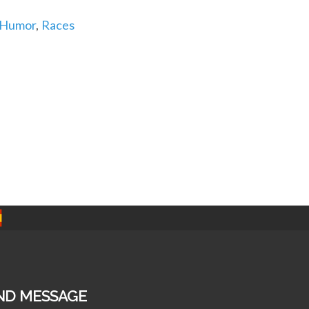
Humor
,
Races
ND MESSAGE