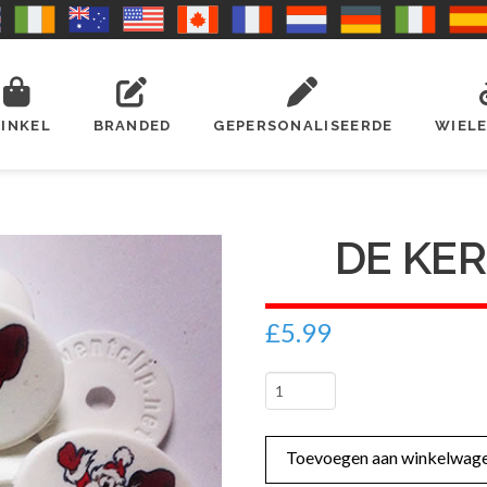
INKEL
BRANDED
GEPERSONALISEERDE
WIEL
DE KER
£
5.99
de
Kerstman
(D)
Toevoegen aan winkelwag
aantal