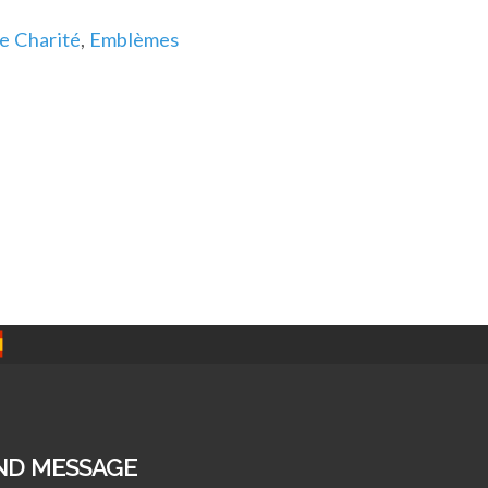
e Charité
,
Emblèmes
ND MESSAGE