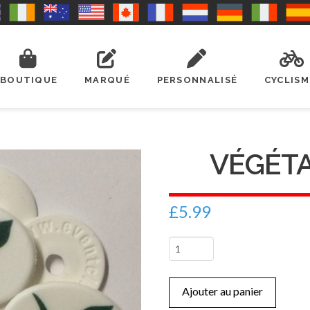
BOUTIQUE
MARQUÉ
PERSONNALISÉ
CYCLISM
VÉGÉTA
£
5.99
quantité
de
Végétalienne
Ajouter au panier
(F)