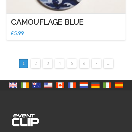
CAMOUFLAGE BLUE
£
5.99
1
2
3
4
5
6
7
→