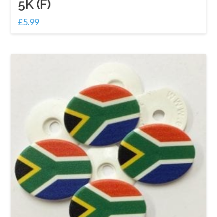
5K (F)
£
5.99