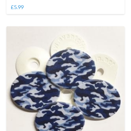
£
5.99