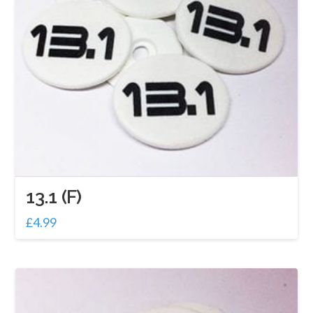
13.1 (F)
£
4.99