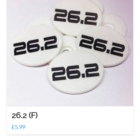
26.2 (F)
£
5.99