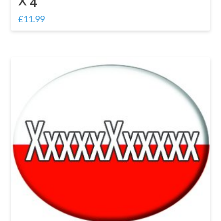
X 4
£
11.99