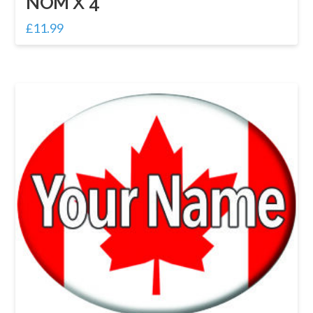
NOM X 4
£
11.99