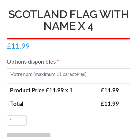
SCOTLAND FLAG WITH
NAME X 4
£
11.99
Options disponibles
*
Product Price £
11.99
x 1
£
11.99
Total
£
11.99
quantité
de