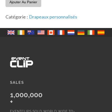
Scotland
Ajouter Au Panier
Flag
with
Catégorie :
Drapeaux personnalisés
Name
x
4
SALES
1,000,000
+
EVENTCLIPS SOLD WORLD WIDE TO-