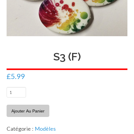
S3 (F)
£
5.99
quantité
de
S3
Ajouter Au Panier
(F)
Catégorie :
Modèles