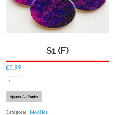
S1 (F)
£
5.99
quantité
de
S1
Ajouter Au Panier
(F)
Catégorie :
Modèles