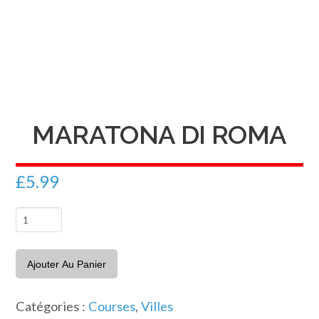
MARATONA DI ROMA
£
5.99
quantité
de
Maratona
Ajouter Au Panier
di
Roma
Catégories :
Courses
,
Villes