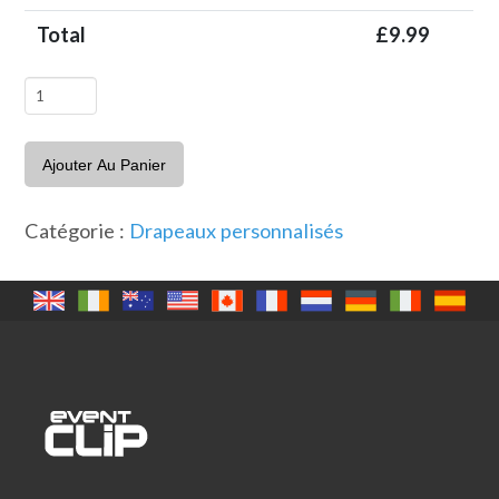
Total
£
9.99
quantité
de
Drapeau
Ajouter Au Panier
des
USA
Catégorie :
Drapeaux personnalisés
avec
nom
x
4