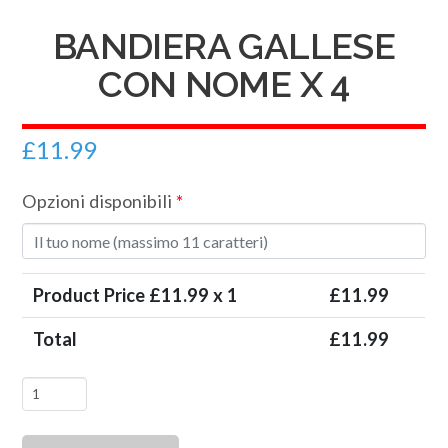
BANDIERA GALLESE
CON NOME X 4
£
11.99
Opzioni disponibili
*
Product Price £
11.99
x 1
£
11.99
Total
£
11.99
Bandiera
gallese