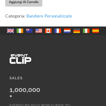
con
Aggiungi Al Carrello
nome
x
Categoria:
Bandiere Personalizzate
4
quantità
SALES
1,000,000
+
EVENTCLIPS SOLD WORLD WIDE TO-