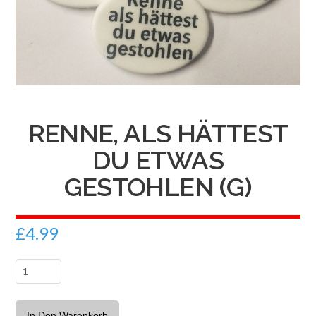
RENNE, ALS HÄTTEST
DU ETWAS
GESTOHLEN (G)
£
4.99
Renne,
als
hättest
In Den Warenkorb